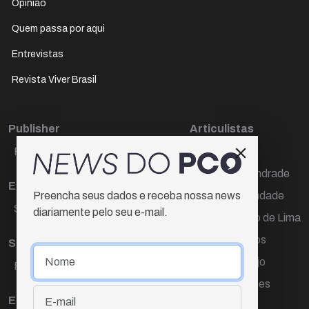
Opinião
Quem passa por aqui
Entrevistas
Revista Viver Brasil
Publisher
Articulistas
Paulo Cesar de Oliveira
Décio Freire
Dr Marcos Andrade
Editora Chefe
Hamilton Trindade
Preencha seus dados e receba nossa news
Sueli Cotta
diariamente pelo seu e-mail.
Igor Carvalho de Lima
Mario Campos
Sub-editora
Renata Araújo
Raquel Ayres
Wagner Gomes
Equipe