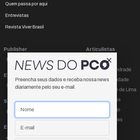
Quem passa por aqui
Entrevistas
Revista Viver Brasil
Publisher
Articulistas
Paulo Cesar de Oliveira
Décio Freire
Dr Marcos Andrade
Editora Chefe
Hamilton Trindade
Preencha seus dados e receba nossa news
Sueli Cotta
diariamente pelo seu e-mail.
Igor Carvalho de Lima
Mario Campos
Sub-editora
Renata Araújo
Raquel Ayres
Wagner Gomes
Equipe
Ana Lúcia Cortez