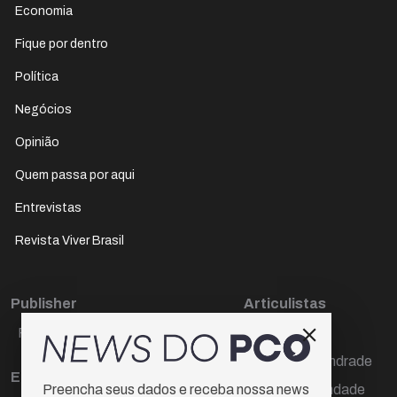
Economia
Fique por dentro
Política
Negócios
Opinião
Quem passa por aqui
Entrevistas
Revista Viver Brasil
Publisher
Articulistas
Paulo Cesar de Oliveira
Décio Freire
Dr Marcos Andrade
Editora Chefe
Hamilton Trindade
Preencha seus dados e receba nossa news