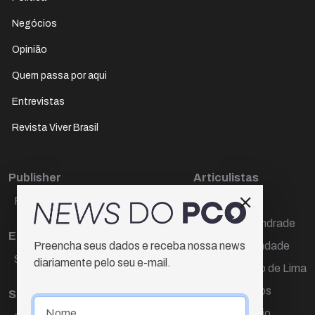
Negócios
Opinião
Quem passa por aqui
Entrevistas
Revista Viver Brasil
Publisher
Articulistas
Paulo Cesar de Oliveira
Décio Freire
Dr Marcos Andrade
Editora Chefe
Hamilton Trindade
Preencha seus dados e receba nossa news
Sueli Cotta
diariamente pelo seu e-mail.
Igor Carvalho de Lima
Mario Campos
Sub-editora
Renata Araújo