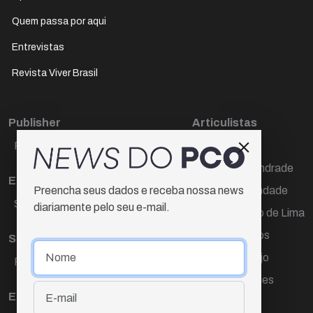
Quem passa por aqui
Entrevistas
Revista Viver Brasil
Publisher
Articulistas
Paulo Cesar de Oliveira
Décio Freire
Dr Marcos Andrade
Editora Chefe
Hamilton Trindade
Preencha seus dados e receba nossa news
Sueli Cotta
diariamente pelo seu e-mail.
Igor Carvalho de Lima
Mario Campos
Sub-editora
Renata Araújo
Raquel Ayres
Wagner Gomes
Equipe