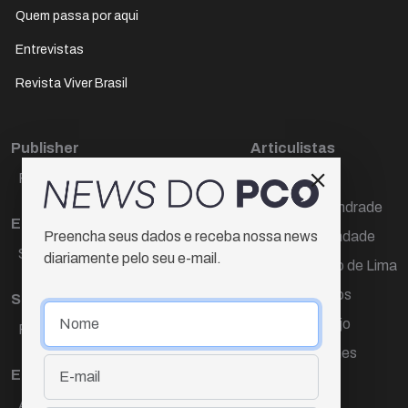
Quem passa por aqui
Entrevistas
Revista Viver Brasil
Publisher
Articulistas
Paulo Cesar de Oliveira
Décio Freire
Dr Marcos Andrade
Editora Chefe
Hamilton Trindade
Preencha seus dados e receba nossa news
Sueli Cotta
diariamente pelo seu e-mail.
Igor Carvalho de Lima
Mario Campos
Sub-editora
Renata Araújo
Raquel Ayres
Wagner Gomes
Equipe
Ana Lúcia Cortez