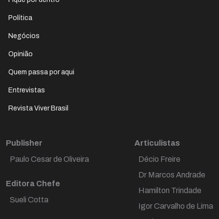
Política
Negócios
Opinião
Quem passa por aqui
Entrevistas
Revista Viver Brasil
Publisher
Articulistas
Paulo Cesar de Oliveira
Décio Freire
Dr Marcos Andrade
Editora Chefe
Hamilton Trindade
Preencha seus dados e receba nossa news
Sueli Cotta
diariamente pelo seu e-mail.
Igor Carvalho de Lima