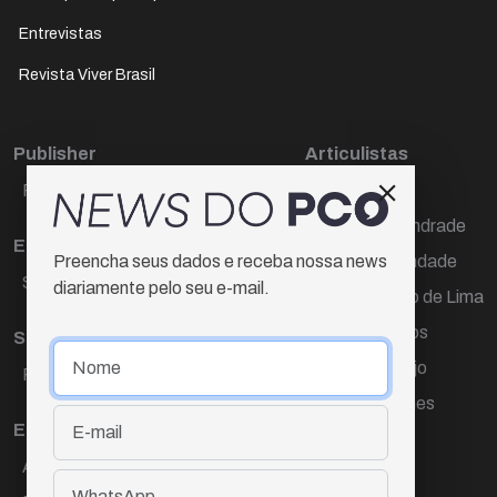
Entrevistas
Revista Viver Brasil
Publisher
Articulistas
Paulo Cesar de Oliveira
Décio Freire
Dr Marcos Andrade
Editora Chefe
Hamilton Trindade
Preencha seus dados e receba nossa news
Sueli Cotta
diariamente pelo seu e-mail.
Igor Carvalho de Lima
Mario Campos
Sub-editora
Renata Araújo
Raquel Ayres
Wagner Gomes
Equipe
Ana Lúcia Cortez