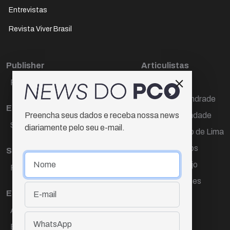
Entrevistas
Revista Viver Brasil
Publisher
Articulistas
Paulo Cesar de Oliveira
Décio Freire
Dr Marcos Andrade
Editora Chefe
Hamilton Trindade
Preencha seus dados e receba nossa news
Sueli Cotta
diariamente pelo seu e-mail.
Igor Carvalho de Lima
Mario Campos
Sub-editora
Renata Araújo
Raquel Ayres
Wagner Gomes
Equipe
Ana Lúcia Cortez
Eliane Hardy