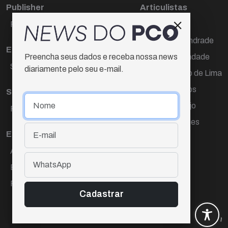
Publisher
Articulistas
Paulo Cesar de Oliveira
Décio Freire
Dr Marcos Andrade
Editora Chefe
Hamilton Trindade
Preencha seus dados e receba nossa news
Sueli Cotta
diariamente pelo seu e-mail.
Igor Carvalho de Lima
Mario Campos
Sub-editora
Renata Araújo
Raquel Ayres
Wagner Gomes
Equipe
Ana Lúcia Cortez
Eliane Hardy
Fernando Torres