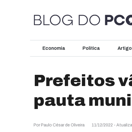
Economia
Política
Artigo
Prefeitos v
pauta muni
Por Paulo César de Oliveira
11/12/2022
- Atualiz