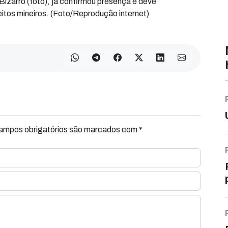
 Bizarro (foto), já confirmou presença e deve
tos mineiros. (Foto/Reprodução internet)
Campos obrigatórios são marcados com *