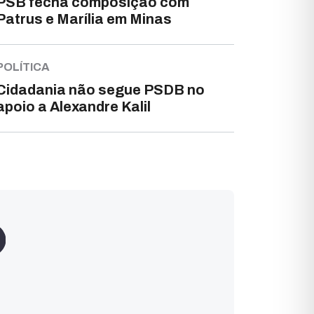
PSB fecha composição com
Patrus e Marília em Minas
POLÍTICA
Cidadania não segue PSDB no
apoio a Alexandre Kalil