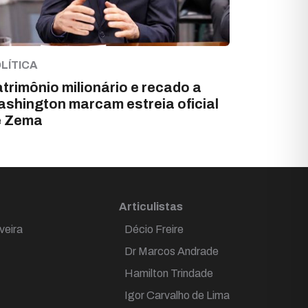
LÍTICA
trimônio milionário e recado a
shington marcam estreia oficial
e Zema
Articulistas
veira
Décio Freire
Dr Marcos Andrade
Hamilton Trindade
Igor Carvalho de Lima