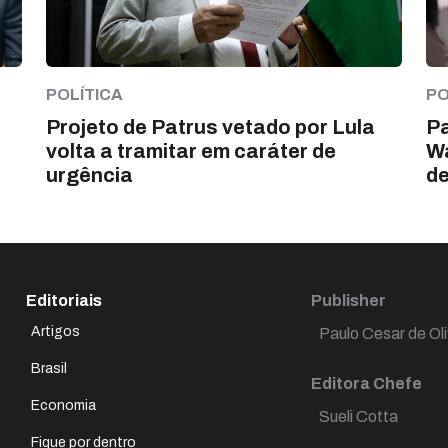
POLÍTICA
PO
Projeto de Patrus vetado por Lula
Pa
volta a tramitar em caráter de
Wa
urgência
d
Editoriais
Publisher
Artigos
Paulo Cesar de Oli
Brasil
Editora Chefe
Economia
Sueli Cotta
Fique por dentro