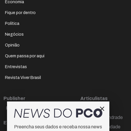
Economia
Fique por dentro
Política
Negócios
Opinião
Quem passa por aqui
Entrevistas
Revista Viver Brasil
Publisher
Articulistas
Paulo Cesar de Oliveira
Décio Freire
Dr Marcos Andrade
Editora Chefe
Hamilton Trindade
Preencha seus dados e receba nossa news