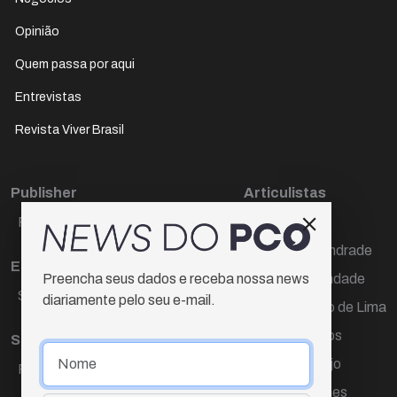
Opinião
Quem passa por aqui
Entrevistas
Revista Viver Brasil
Publisher
Articulistas
Paulo Cesar de Oliveira
Décio Freire
Dr Marcos Andrade
Editora Chefe
Hamilton Trindade
Preencha seus dados e receba nossa news
Sueli Cotta
diariamente pelo seu e-mail.
Igor Carvalho de Lima
Mario Campos
Sub-editora
Renata Araújo
Raquel Ayres
Wagner Gomes