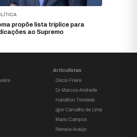
LÍTICA
ma propõe lista tríplice para
dicações ao Supremo
Articulistas
veira
Décio Freire
Dr Marcos Andrade
Hamilton Trindade
Igor Carvalho de Lima
Mario Campos
Renata Araújo