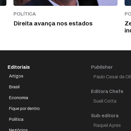
POLÍTICA
PO
Direita avança nos estados
Ze
in
Editoriais
Publisher
Artigos
Paulo Cesar de Oli
Brasil
Editora Chefe
Economia
Sueli Cotta
Fique por dentro
Sub-editora
Política
Raquel Ayres
Negócios