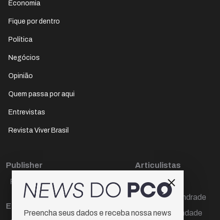
Economia
Fique por dentro
Política
Negócios
Opinião
Quem passa por aqui
Entrevistas
Revista Viver Brasil
Publisher
Articulistas
Paulo Cesar de Oliveira
Décio Freire
Dr Marcos Andrade
Editora Chefe
Hamilton Trindade
Preencha seus dados e receba nossa news