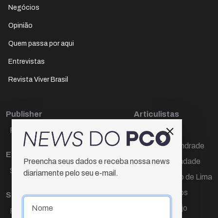
Negócios
Opinião
Quem passa por aqui
Entrevistas
Revista Viver Brasil
Publisher
Articulistas
Paulo Cesar de Oliveira
Décio Freire
Dr Marcos Andrade
Editora Chefe
Hamilton Trindade
Preencha seus dados e receba nossa news
Sueli Cotta
diariamente pelo seu e-mail.
Igor Carvalho de Lima
Mario Campos
Sub-editora
Renata Araújo
Raquel Ayres