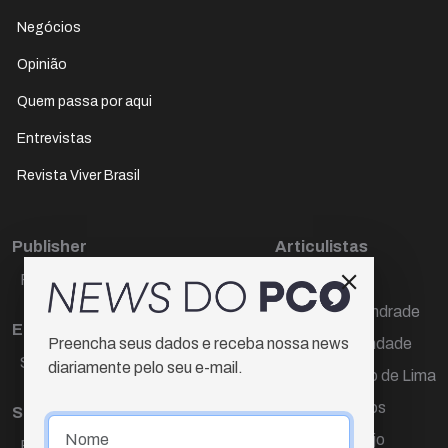
Negócios
Opinião
Quem passa por aqui
Entrevistas
Revista Viver Brasil
Publisher
Articulistas
Paulo Cesar de Oliveira
Décio Freire
Dr Marcos Andrade
Editora Chefe
Hamilton Trindade
Preencha seus dados e receba nossa news
Sueli Cotta
diariamente pelo seu e-mail.
Igor Carvalho de Lima
Mario Campos
Sub-editora
Renata Araújo
Raquel Ayres