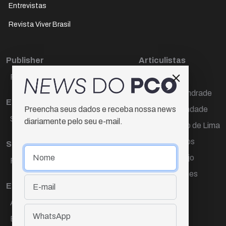
Entrevistas
Revista Viver Brasil
Publisher
Articulistas
Paulo Cesar de Oliveira
Décio Freire
Dr Marcos Andrade
Editora Chefe
Hamilton Trindade
Preencha seus dados e receba nossa news
Sueli Cotta
diariamente pelo seu e-mail.
Igor Carvalho de Lima
Mario Campos
Sub-editora
Renata Araújo
Raquel Ayres
Wagner Gomes
Equipe
Ana Lúcia Cortez
Eliane Hardy