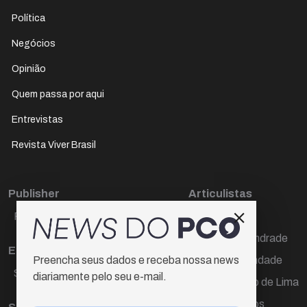
Política
Negócios
Opinião
Quem passa por aqui
Entrevistas
Revista Viver Brasil
Publisher
Articulistas
Paulo Cesar de Oliveira
Décio Freire
Dr Marcos Andrade
Editora Chefe
Hamilton Trindade
Preencha seus dados e receba nossa news
Sueli Cotta
diariamente pelo seu e-mail.
Igor Carvalho de Lima
Mario Campos