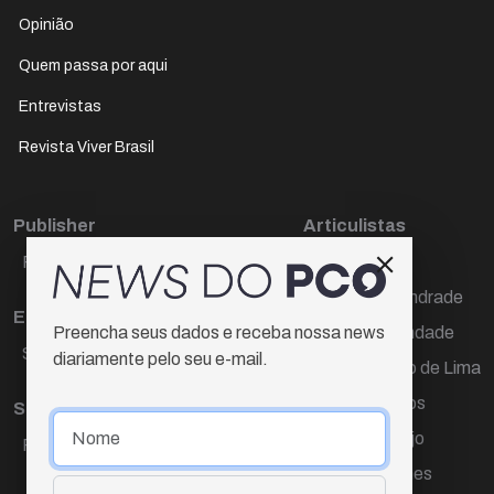
Opinião
Quem passa por aqui
Entrevistas
Revista Viver Brasil
Publisher
Articulistas
Paulo Cesar de Oliveira
Décio Freire
Dr Marcos Andrade
Editora Chefe
Hamilton Trindade
Preencha seus dados e receba nossa news
Sueli Cotta
diariamente pelo seu e-mail.
Igor Carvalho de Lima
Mario Campos
Sub-editora
Renata Araújo
Raquel Ayres
Wagner Gomes