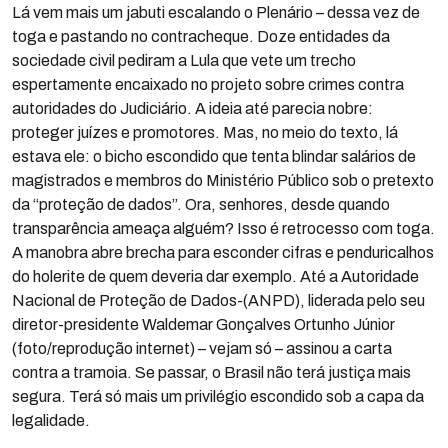
Lá vem mais um jabuti escalando o Plenário – dessa vez de
toga e pastando no contracheque. Doze entidades da
sociedade civil pediram a Lula que vete um trecho
espertamente encaixado no projeto sobre crimes contra
autoridades do Judiciário. A ideia até parecia nobre:
proteger juízes e promotores. Mas, no meio do texto, lá
estava ele: o bicho escondido que tenta blindar salários de
magistrados e membros do Ministério Público sob o pretexto
da “proteção de dados”. Ora, senhores, desde quando
transparência ameaça alguém? Isso é retrocesso com toga.
A manobra abre brecha para esconder cifras e penduricalhos
do holerite de quem deveria dar exemplo. Até a Autoridade
Nacional de Proteção de Dados-(ANPD), liderada pelo seu
diretor-presidente Waldemar Gonçalves Ortunho Júnior
(foto/reprodução internet) – vejam só – assinou a carta
contra a tramoia. Se passar, o Brasil não terá justiça mais
segura. Terá só mais um privilégio escondido sob a capa da
legalidade.