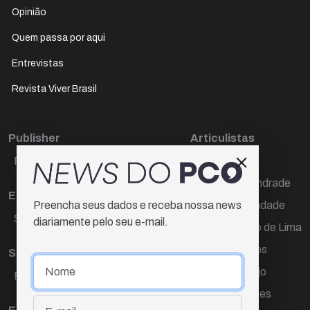
Opinião
Quem passa por aqui
Entrevistas
Revista Viver Brasil
Publisher
Articulistas
Paulo Cesar de Oliveira
Décio Freire
Dr Marcos Andrade
Editora Chefe
Hamilton Trindade
Preencha seus dados e receba nossa news
Sueli Cotta
diariamente pelo seu e-mail.
Igor Carvalho de Lima
Mario Campos
Sub-editora
Renata Araújo
Raquel Ayres
Wagner Gomes