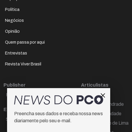
Política
Negócios
Opinião
Quem passa por aqui
Entrevistas
Revista Viver Brasil
Publisher
Articulistas
Paulo Cesar de Oliveira
Décio Freire
Dr Marcos Andrade
Editora Chefe
Hamilton Trindade
Preencha seus dados e receba nossa news
Sueli Cotta
diariamente pelo seu e-mail.
Igor Carvalho de Lima