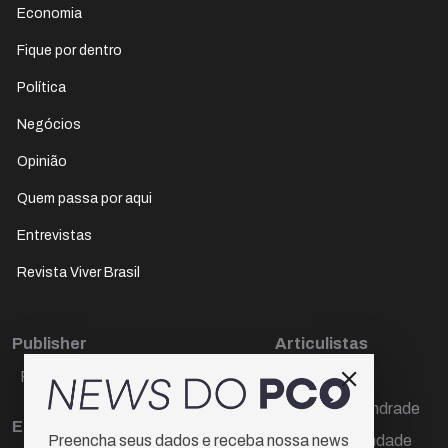
Economia
Fique por dentro
Política
Negócios
Opinião
Quem passa por aqui
Entrevistas
Revista Viver Brasil
Publisher
Articulistas
Paulo Cesar de Oliveira
Décio Freire
Dr Marcos Andrade
Editora Chefe
Hamilton Trindade
Preencha seus dados e receba nossa news