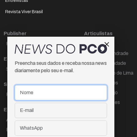
Entrevistas
Revista Viver Brasil
Publisher
Articulistas
Paulo Cesar de Oliveira
Décio Freire
Dr Marcos Andrade
Editora Chefe
Hamilton Trindade
Preencha seus dados e receba nossa news
Sueli Cotta
diariamente pelo seu e-mail.
Igor Carvalho de Lima
Mario Campos
Sub-editora
Renata Araújo
Raquel Ayres
Wagner Gomes
Equipe
Ana Lúcia Cortez
Eliane Hardy