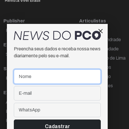
Revista Viver Brasil
Publisher
Articulistas
Paulo Cesar de Oliveira
Décio Freire
Dr Marcos Andrade
Editora Chefe
Hamilton Trindade
Preencha seus dados e receba nossa news
Sueli Cotta
diariamente pelo seu e-mail.
Igor Carvalho de Lima
Mario Campos
Sub-editora
Renata Araújo
Raquel Ayres
Wagner Gomes
Equipe
Ana Lúcia Cortez
Eliane Hardy
Fernando Torres