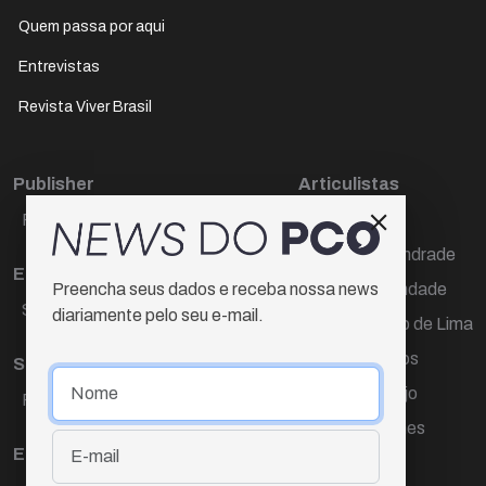
Quem passa por aqui
Entrevistas
Revista Viver Brasil
Publisher
Articulistas
Paulo Cesar de Oliveira
Décio Freire
Dr Marcos Andrade
Editora Chefe
Hamilton Trindade
Preencha seus dados e receba nossa news
Sueli Cotta
diariamente pelo seu e-mail.
Igor Carvalho de Lima
Mario Campos
Sub-editora
Renata Araújo
Raquel Ayres
Wagner Gomes
Equipe