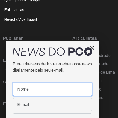
Quem passa por aqui
Entrevistas
Revista Viver Brasil
Publisher
Articulistas
Paulo Cesar de Oliveira
Décio Freire
Dr Marcos Andrade
Editora Chefe
Hamilton Trindade
Preencha seus dados e receba nossa news
Sueli Cotta
diariamente pelo seu e-mail.
Igor Carvalho de Lima
Mario Campos
Sub-editora
Renata Araújo
Raquel Ayres
Wagner Gomes
Equipe
Ana Lúcia Cortez