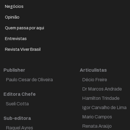
Negócios
Opinião
Quem passa por aqui
Entrevistas
Revista Viver Brasil
Publisher
Articulistas
Paulo Cesar de Oliveira
Décio Freire
Dr Marcos Andrade
Editora Chefe
Hamilton Trindade
Preencha seus dados e receba nossa news
Sueli Cotta
diariamente pelo seu e-mail.
Igor Carvalho de Lima
Mario Campos
Sub-editora
Renata Araújo
Raquel Ayres