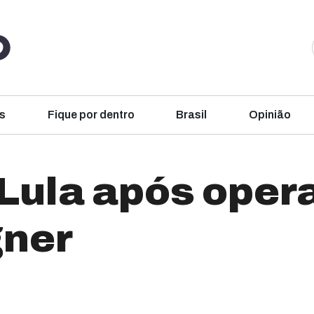
s
Fique por dentro
Brasil
Opinião
Lula após oper
gner