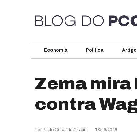
Economia
Política
Artigo
Zema mira 
contra Wa
Por Paulo César de Oliveira
18/06/2026