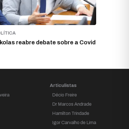
LÍTICA
kolas reabre debate sobre a Covid
Articulistas
veira
Décio Freire
Dr Marcos Andrade
Hamilton Trindade
Igor Carvalho de Lima