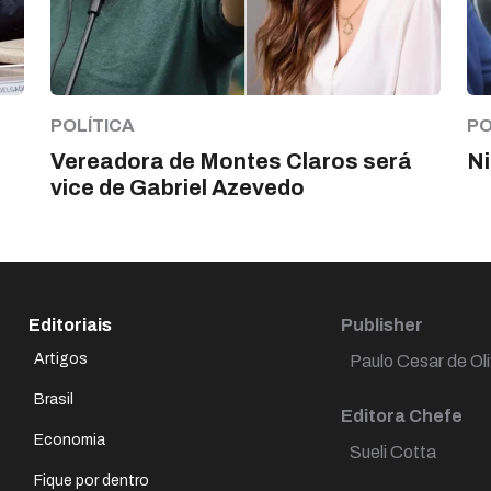
POLÍTICA
PO
Vereadora de Montes Claros será
Ni
vice de Gabriel Azevedo
Editoriais
Publisher
Artigos
Paulo Cesar de Oli
Brasil
Editora Chefe
Economia
Sueli Cotta
Fique por dentro