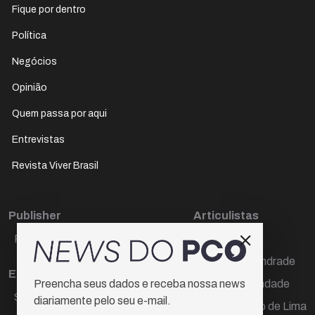
Fique por dentro
Política
Negócios
Opinião
Quem passa por aqui
Entrevistas
Revista Viver Brasil
Publisher
Articulistas
Paulo Cesar de Oliveira
Décio Freire
Dr Marcos Andrade
Editora Chefe
Hamilton Trindade
Preencha seus dados e receba nossa news
Sueli Cotta
diariamente pelo seu e-mail.
Igor Carvalho de Lima