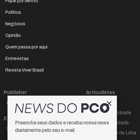
Fique por dentro
Política
Negócios
Opinião
Quem passa por aqui
Entrevistas
Revista Viver Brasil
Publisher
Articulistas
Paulo Cesar de Oliveira
Décio Freire
Dr Marcos Andrade
Editora Chefe
Hamilton Trindade
Preencha seus dados e receba nossa news
Sueli Cotta
diariamente pelo seu e-mail.
Igor Carvalho de Lima