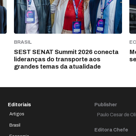
BRASIL
E
SEST SENAT Summit 2026 conecta
Me
lideranças do transporte aos
s
grandes temas da atualidade
Editoriais
Publisher
Artigos
Paulo Cesar de Oli
Brasil
Editora Chefe