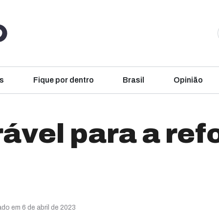
s
Fique por dentro
Brasil
Opinião
rável para a re
ado em 6 de abril de 2023