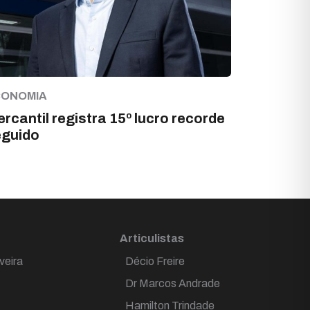
CONOMIA
rcantil registra 15º lucro recorde
eguido
Articulistas
veira
Décio Freire
Dr Marcos Andrade
Hamilton Trindade