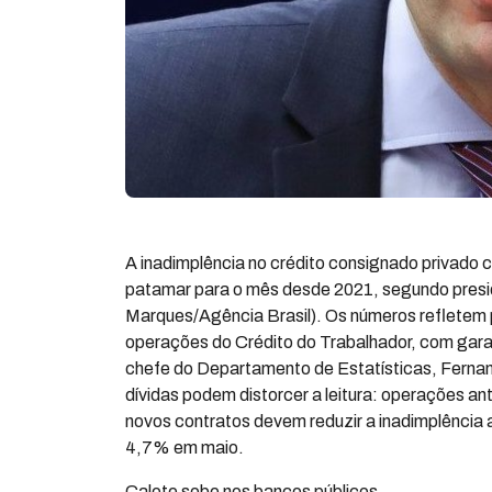
A inadimplência no crédito consignado privado 
patamar para o mês desde 2021, segundo preside
Marques/Agência Brasil). Os números refletem p
operações do Crédito do Trabalhador, com gara
chefe do Departamento de Estatísticas, Ferna
dívidas podem distorcer a leitura: operações an
novos contratos devem reduzir a inadimplência a
4,7% em maio.
Calote sobe nos bancos públicos