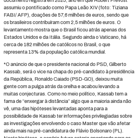
documento registra em 2025, ano em que Robert Prevost
assumiu o pontificado como Papa Leão XIV (foto: Tiziana
FABI/ AFP), doações de 57,6 milhões de euros, sendo que
os brasileiros contribuíram com 2,5 milhões de euros. O
levantamento mostra que o Brasil ficou atrás apenas dos
Estados Unidos e da Itália. Segundo ainda o Vaticano, há
cerca de 182 milhões de católicos no Brasil, o que
representa 13% da população católica mundial.
*O anúncio de que o presidente nacional do PSD, Gilberto
Kassab, será o vice na chapa do pré-candidato à presidência
da República, Ronaldo Caiado (PSD-GO), deixou muita
gente com a pulga atrás da orelha e acabou levando a
muitas conjecturas. Como no meio político, Kassab tem a
fama de “enxergar à distância” algo que a maioria ainda não
vê, uma das hipóteses levantadas aponta para a
possibilidade de Kassab ter informações privilegiadas sobre
as investigações envolvendo o caso Master que vão afetar
ainda mais na pré-candidatura de Flávio Bolsonaro (PL).