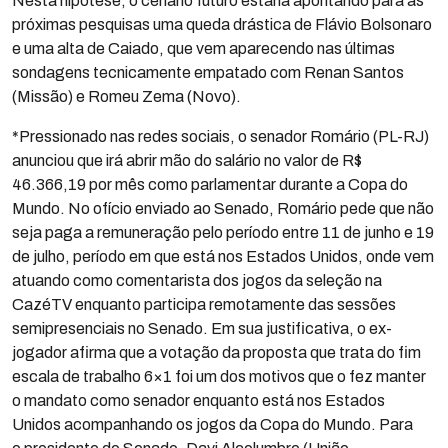
Nesta hipótese, o cenário futuro estaria apontando para as
próximas pesquisas uma queda drástica de Flávio Bolsonaro
e uma alta de Caiado, que vem aparecendo nas últimas
sondagens tecnicamente empatado com Renan Santos
(Missão) e Romeu Zema (Novo).
*Pressionado nas redes sociais, o senador Romário (PL-RJ)
anunciou que irá abrir mão do salário no valor de R$
46.366,19 por mês como parlamentar durante a Copa do
Mundo. No ofício enviado ao Senado, Romário pede que não
seja paga a remuneração pelo período entre 11 de junho e 19
de julho, período em que está nos Estados Unidos, onde vem
atuando como comentarista dos jogos da seleção na
CazéTV enquanto participa remotamente das sessões
semipresenciais no Senado. Em sua justificativa, o ex-
jogador afirma que a votação da proposta que trata do fim
escala de trabalho 6×1 foi um dos motivos que o fez manter
o mandato como senador enquanto está nos Estados
Unidos acompanhando os jogos da Copa do Mundo. Para