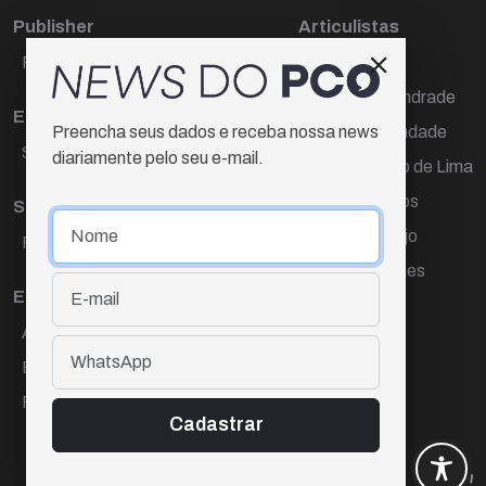
Publisher
Articulistas
Paulo Cesar de Oliveira
Décio Freire
Dr Marcos Andrade
Editora Chefe
Hamilton Trindade
Preencha seus dados e receba nossa news
Sueli Cotta
diariamente pelo seu e-mail.
Igor Carvalho de Lima
Mario Campos
Sub-editora
Renata Araújo
Raquel Ayres
Wagner Gomes
Equipe
Ana Lúcia Cortez
Eliane Hardy
Fernando Torres