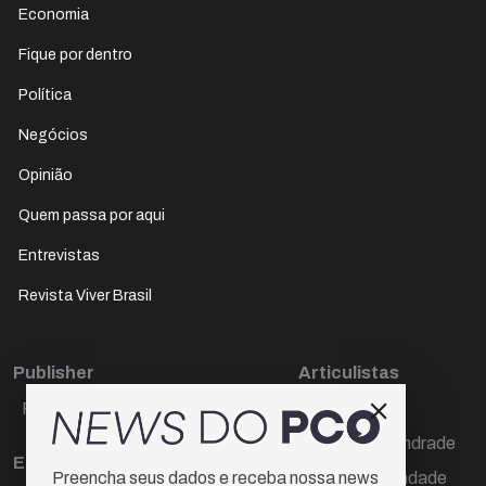
Economia
Fique por dentro
Política
Negócios
Opinião
Quem passa por aqui
Entrevistas
Revista Viver Brasil
Publisher
Articulistas
Paulo Cesar de Oliveira
Décio Freire
Dr Marcos Andrade
Editora Chefe
Hamilton Trindade
Preencha seus dados e receba nossa news