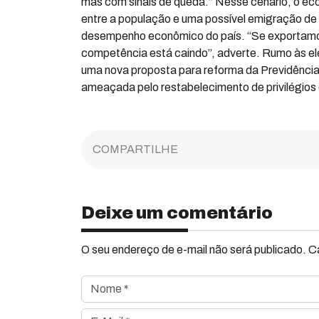
mas com sinais de queda.” Nesse cenário, o 
entre a população e uma possível emigração de j
desempenho econômico do país. “Se exportamos
competência está caindo”, adverte. Rumo às ele
uma nova proposta para reforma da Previdência
ameaçada pelo restabelecimento de privilégios
COMPARTILHE
Deixe um comentário
O seu endereço de e-mail não será publicado. 
Nome *
E-Mail *