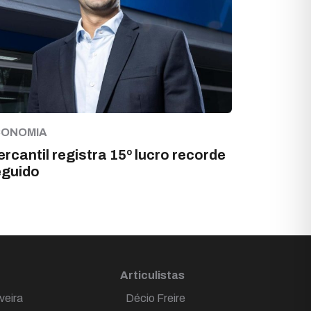
CONOMIA
rcantil registra 15º lucro recorde
eguido
Articulistas
veira
Décio Freire