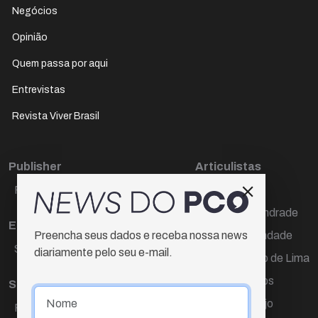
Negócios
Opinião
Quem passa por aqui
Entrevistas
Revista Viver Brasil
Publisher
Articulistas
Paulo Cesar de Oliveira
Décio Freire
Dr Marcos Andrade
Editora Chefe
Hamilton Trindade
Preencha seus dados e receba nossa news
Sueli Cotta
diariamente pelo seu e-mail.
Igor Carvalho de Lima
Mario Campos
Sub-editora
Renata Araújo
Raquel Ayres