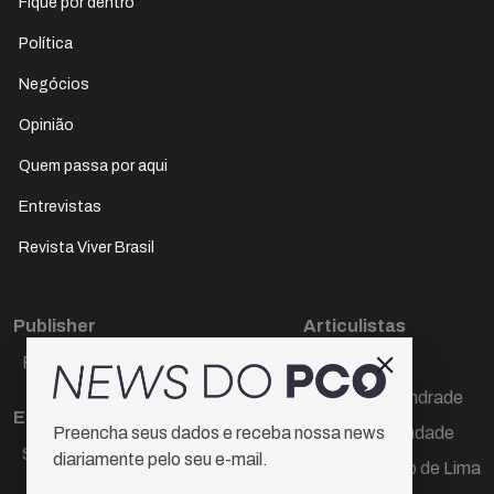
Fique por dentro
Política
Negócios
Opinião
Quem passa por aqui
Entrevistas
Revista Viver Brasil
Publisher
Articulistas
Paulo Cesar de Oliveira
Décio Freire
Dr Marcos Andrade
Editora Chefe
Hamilton Trindade
Preencha seus dados e receba nossa news
Sueli Cotta
diariamente pelo seu e-mail.
Igor Carvalho de Lima