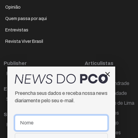
Opinião
Quem passa por aqui
Entrevistas
Revista Viver Brasil
Publisher
Articulistas
Paulo Cesar de Oliveira
Décio Freire
Dr Marcos Andrade
Editora Chefe
Hamilton Trindade
Preencha seus dados e receba nossa news
Sueli Cotta
diariamente pelo seu e-mail.
Igor Carvalho de Lima
Mario Campos
Sub-editora
Renata Araújo
Raquel Ayres
Wagner Gomes