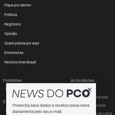
Fique por dentro
Política
Negócios
Opinião
Quem passa por aqui
Entrevistas
Revista Viver Brasil
Publisher
Articulistas
Paulo Cesar de Oliveira
Décio Freire
Dr Marcos Andrade
Editora Chefe
Hamilton Trindade
Preencha seus dados e receba nossa news
Sueli Cotta
diariamente pelo seu e-mail.
Igor Carvalho de Lima