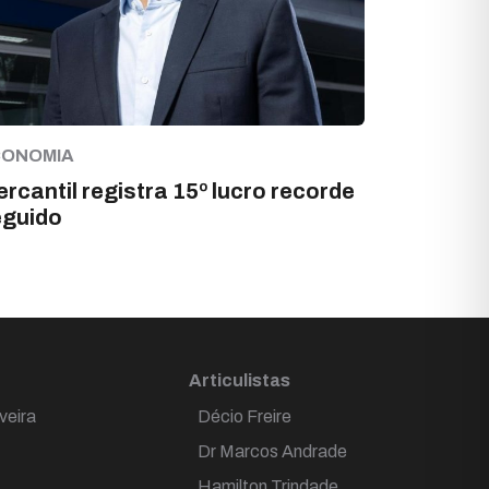
CONOMIA
rcantil registra 15º lucro recorde
eguido
Articulistas
veira
Décio Freire
Dr Marcos Andrade
Hamilton Trindade