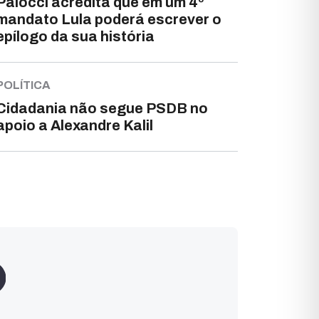
Palocci acredita que em um 4º
mandato Lula poderá escrever o
epílogo da sua história
POLÍTICA
Cidadania não segue PSDB no
apoio a Alexandre Kalil