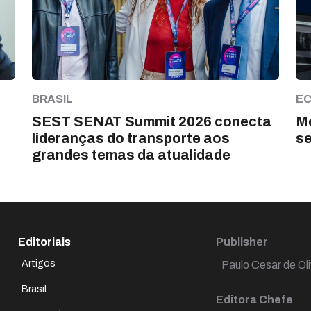
BRASIL
E
SEST SENAT Summit 2026 conecta
Me
lideranças do transporte aos
s
grandes temas da atualidade
Editoriais
Publisher
Artigos
Paulo Cesar de Oli
Brasil
Editora Chefe