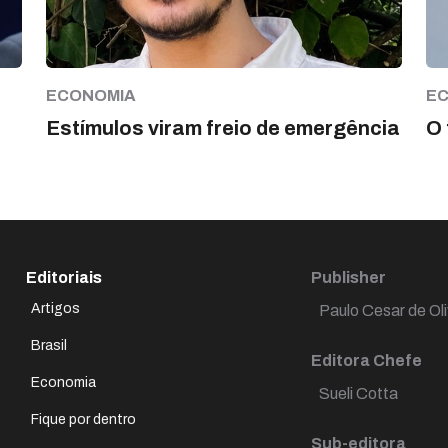
ECONOMIA
E
Estímulos viram freio de emergência
O 
Editoriais
Publisher
Artigos
Paulo Cesar de Oli
Brasil
Editora Chefe
Economia
Sueli Cotta
Fique por dentro
Sub-editora