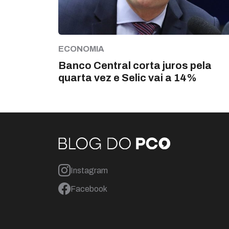
ECONOMIA
Banco Central corta juros pela
quarta vez e Selic vai a 14%
Instagram
Preencha seus dados e receba nossa
Facebook
news diariamente pelo seu e-mail.