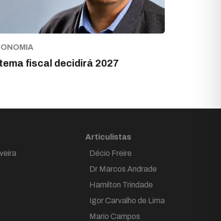
CONOMIA
tema fiscal decidirá 2027
Articulistas
veira
Décio Freire
Dr Marcos Andrade
Hamilton Trindade
Igor Carvalho de Lima
Mario Campos