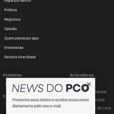
Fique por dentro
Política
Negócios
Opinião
Quem passa por aqui
Entrevistas
Revista Viver Brasil
Publisher
Articulistas
Paulo Cesar de Oliveira
Décio Freire
Dr Marcos Andrade
Editora Chefe
Hamilton Trindade
Preencha seus dados e receba nossa news
Sueli Cotta
diariamente pelo seu e-mail.
Igor Carvalho de Lima