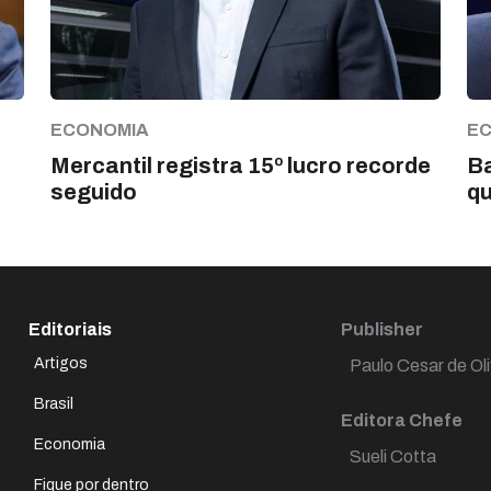
ECONOMIA
E
Mercantil registra 15º lucro recorde
Ba
seguido
qu
Editoriais
Publisher
Artigos
Paulo Cesar de Oli
Brasil
Editora Chefe
Economia
Sueli Cotta
Fique por dentro