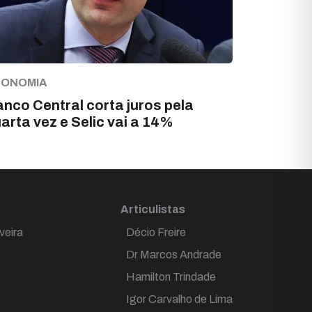
CONOMIA
nco Central corta juros pela
arta vez e Selic vai a 14%
Articulistas
veira
Décio Freire
Dr Marcos Andrade
Hamilton Trindade
Igor Carvalho de Lima