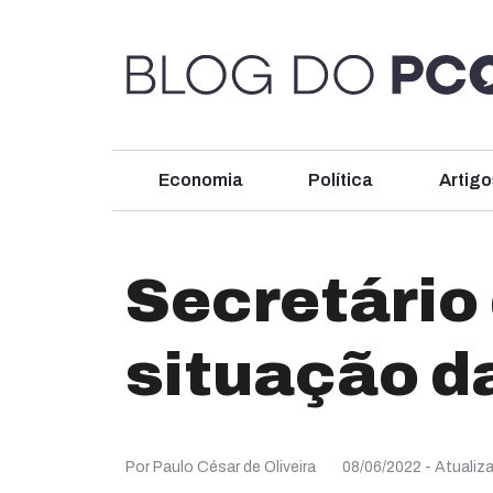
Economia
Política
Artigo
Secretário
situação d
Por Paulo César de Oliveira
08/06/2022
- Atualiz