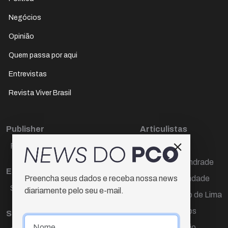
Negócios
Opinião
Quem passa por aqui
Entrevistas
Revista Viver Brasil
Publisher
Articulistas
Paulo Cesar de Oliveira
Décio Freire
Dr Marcos Andrade
Editora Chefe
Hamilton Trindade
Preencha seus dados e receba nossa news
Sueli Cotta
diariamente pelo seu e-mail.
Igor Carvalho de Lima
Mario Campos
Sub-editora
Renata Araújo