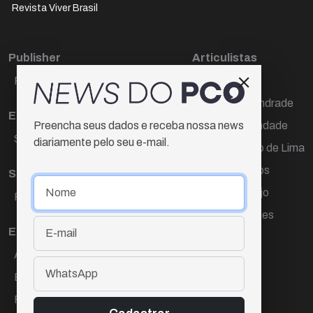
Revista Viver Brasil
Publisher
Articulistas
Paulo Cesar de Oliveira
Décio Freire
Dr Marcos Andrade
Editora Chefe
Hamilton Trindade
Preencha seus dados e receba nossa news
Sueli Cotta
diariamente pelo seu e-mail.
Igor Carvalho de Lima
Mario Campos
Sub-editora
Renata Araújo
Raquel Ayres
Wagner Gomes
Equipe
Ana Lúcia Cortez
Eliane Hardy
Fernando Torres