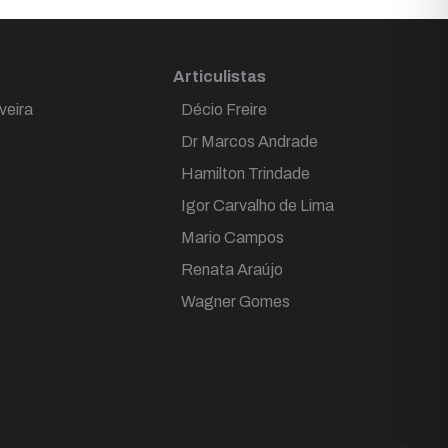
Articulistas
veira
Décio Freire
Dr Marcos Andrade
Hamilton Trindade
Igor Carvalho de Lima
Mario Campos
Renata Araújo
Wagner Gomes