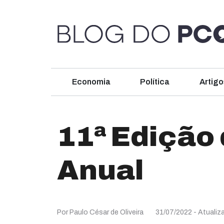
Economia
Política
Artigo
11ª Edição
Anual
Por Paulo César de Oliveira
31/07/2022
- Atualiz