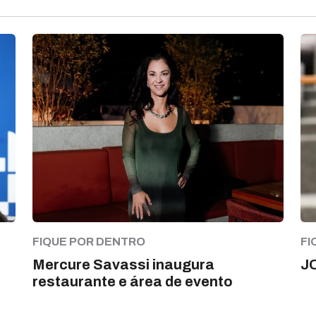
FIQUE POR DENTRO
FI
Mercure Savassi inaugura
J
restaurante e área de evento