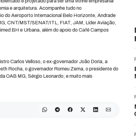
ientado e projetado para ser uma vitrine empresarial
nomia e arquitetura. Acompanhe tudo no
o do Aeroporto Internacional Belo Horizonte, Andrade
 BMG, CNT/MST/SENAT/ITL, FIAT, JAM, Líder Aviação,
 Unimed BH e Urbana, além do apoio do Café Campos
stro Carlos Velloso, o ex-governador João Doria, a
izabeth Rocha, o governador Romeu Zema, o presidente do
e da OAB MG, Sérgio Leonardo; e muito mais