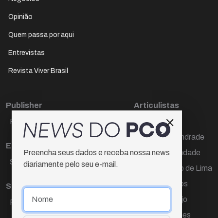
Opinião
Quem passa por aqui
Entrevistas
Revista Viver Brasil
Publisher
Articulistas
Paulo Cesar de Oliveira
Décio Freire
Dr Marcos Andrade
Editora Chefe
Hamilton Trindade
Preencha seus dados e receba nossa news
Sueli Cotta
diariamente pelo seu e-mail.
Igor Carvalho de Lima
Mario Campos
Sub-editora
Renata Araújo
Raquel Ayres
Wagner Gomes