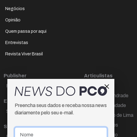
Negócios
Opinião
Quem passa por aqui
Entrevistas
Revista Viver Brasil
Publisher
Articulistas
Paulo Cesar de Oliveira
Décio Freire
Dr Marcos Andrade
Editora Chefe
Hamilton Trindade
Preencha seus dados e receba nossa news
Sueli Cotta
diariamente pelo seu e-mail.
Igor Carvalho de Lima
Mario Campos
Sub-editora
Renata Araújo
Raquel Ayres